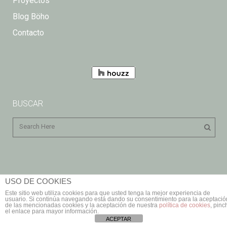
Proyectos
Blog Böho
Contacto
BUSCAR
USO DE COOKIES
Este sitio web utiliza cookies para que usted tenga la mejor experiencia de
usuario. Si continúa navegando está dando su consentimiento para la aceptació
Böho Diseño |
¿Qué son las cookies?
|
Política de cookies
|
de las mencionadas cookies y la aceptación de nuestra
política de cookies
, pinc
el enlace para mayor información.
Aviso Legal
|
Protección de Datos
ACEPTAR