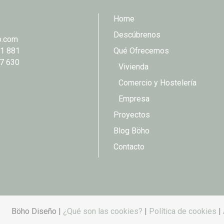
Home
Descúbrenos
o.com
1 881
Qué Ofrecemos
7 630
Vivienda
Comercio y Hostelería
Empresa
Proyectos
Blog Böho
Contacto
Böho Diseño |
¿Qué son las cookies?
|
Política de cookies
|