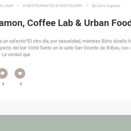
6, 2016
In
RESTAURANTES & HOSTELERÍA
By
Leire Argerey
amon, Coffee Lab & Urban Foo
un cafecito?El otro día, por casualidad, mientras Böho diseño 
yecto del bar Votrê Sante en la calle San Vicente de Bilbao, nos 
 La verdad que
0
0