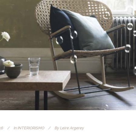
16
In
INTERIORISMO
By
Leire Argerey